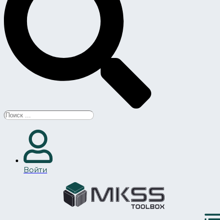
Search
...
Войти