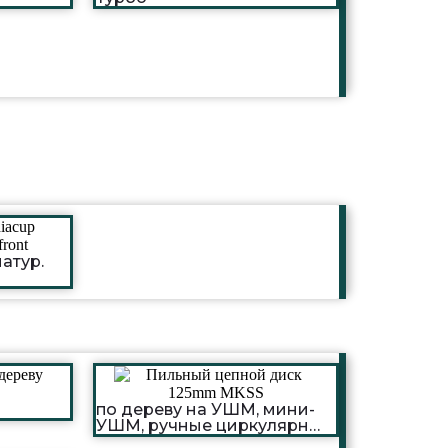
атур.
по дереву на УШМ, мини-
УШМ, ручные циркулярные
пилы