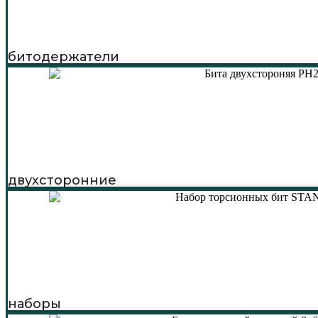
битодержатели
двухсторонние
наборы