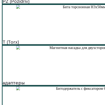
PZ (Pozidriv)
T (Torx)
адаптеры