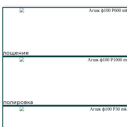
лощение
полировка