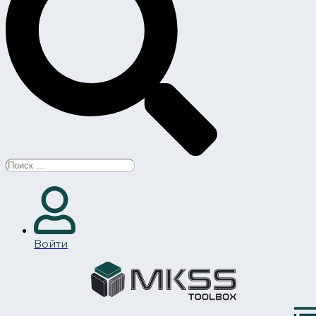
Search
...
Войти