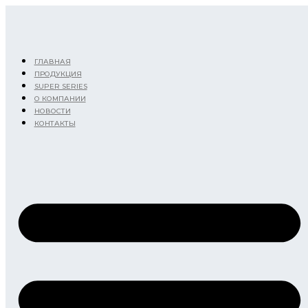
Перейти
к
содержимому
ГЛАВНАЯ
ПРОДУКЦИЯ
SUPER SERIES
О КОМПАНИИ
НОВОСТИ
КОНТАКТЫ