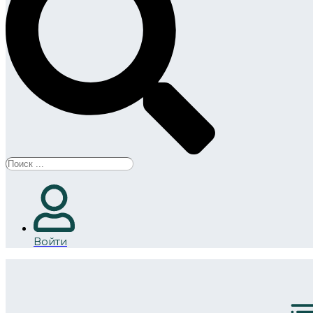
Search
...
Войти