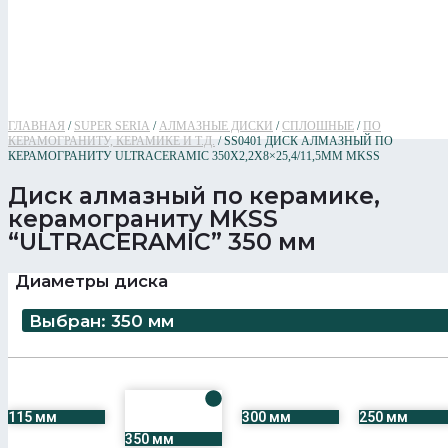
ГЛАВНАЯ
/
SUPER SERIA
/
АЛМАЗНЫЕ ДИСКИ
/
СПЛОШНЫЕ
/
ПО
КЕРАМОГРАНИТУ, КЕРАМИКЕ И Т.Д.
/ SS0401 ДИСК АЛМАЗНЫЙ ПО
КЕРАМОГРАНИТУ ULTRACERAMIC 350Х2,2Х8×25,4/11,5ММ MKSS
Диск алмазный по керамике,
керамограниту MKSS
“ULTRACERAMIC” 350 мм
Диаметры диска
Выбран: 350 мм
115 мм
300 мм
250 мм
350 мм