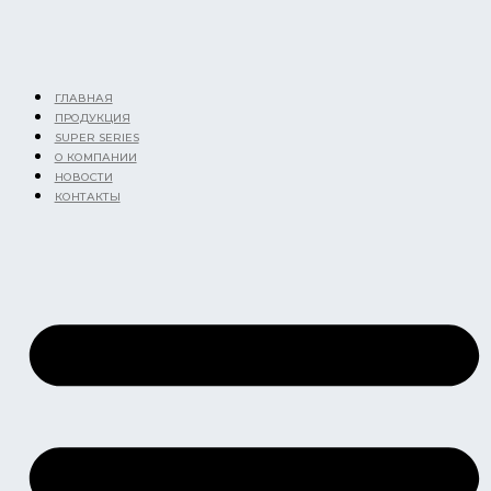
Перейти
к
содержимому
ГЛАВНАЯ
ПРОДУКЦИЯ
SUPER SERIES
О КОМПАНИИ
НОВОСТИ
КОНТАКТЫ