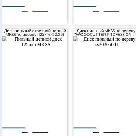
Подробнее
Подробнее
300 мм
300 мм
56T
80T
Диск пильный отрезной цепной
Диск пильный MKSS по дереву
MKSS по дереву (125×14×22.23)
“WOODCUTTER PROFESSIONAL
(305×48T×30 мм)
Подробнее
Подробнее
125 мм
305 мм
48T