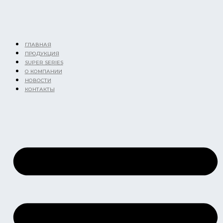
Перейти
к
содержимому
ГЛАВНАЯ
ПРОДУКЦИЯ
SUPER SERIES
О КОМПАНИИ
НОВОСТИ
КОНТАКТЫ