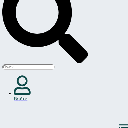
Search
...
Войти