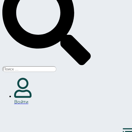
Search
...
Войти