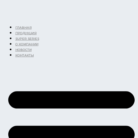
Перейти
к
содержимому
ГЛАВНАЯ
ПРОДУКЦИЯ
SUPER SERIES
О КОМПАНИИ
НОВОСТИ
КОНТАКТЫ