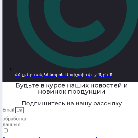
ՀՀ, ք․ Երևան, Կենտրոն, Արգիշտիի փ., շ․ 11, բն. 11
Будьте в курсе наших новостей и
новинок продукции
Подпишитесь на нашу рассылку
Email
обработка
данных