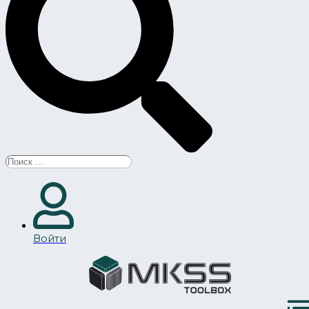
Search
...
Войти