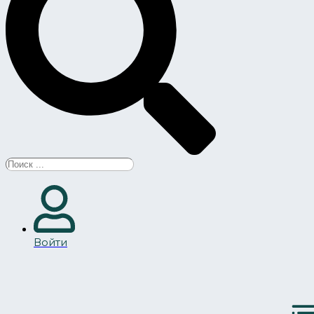
Search
...
Войти