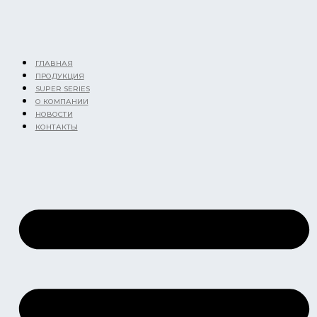
Перейти
к
содержимому
ГЛАВНАЯ
ПРОДУКЦИЯ
SUPER SERIES
О КОМПАНИИ
НОВОСТИ
КОНТАКТЫ