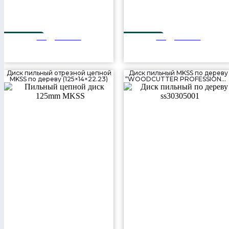
Подробнее
Подробнее
300 мм
300 мм
56T
80T
Диск пильный отрезной цепной
Диск пильный MKSS по дереву
MKSS по дереву (125×14×22.23)
“WOODCUTTER PROFESSIONAL
(305×48T×30 мм)