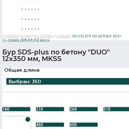
ГЛАВНАЯ
/
БУРЫ
/
ПО БЕТОНУ
/
2 ГРАНИ
/ DS1235 БУР ПО БЕТОНУ DUO
12×350ММ (SDS-PLUS) MKSS
Бур SDS-plus по бетону "DUO"
12x350 мм, MKSS
Общая длина
Выбран: 350
160
210
260
310
460
600