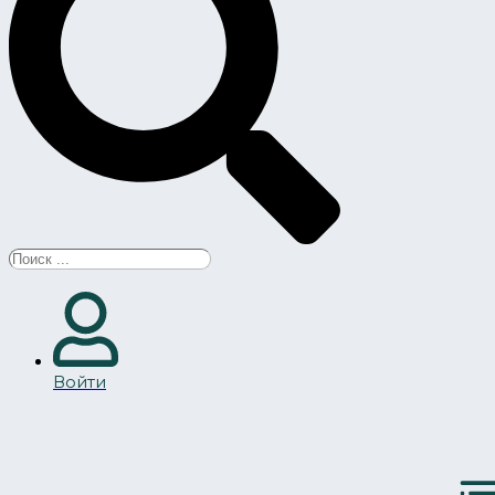
Search
...
Войти