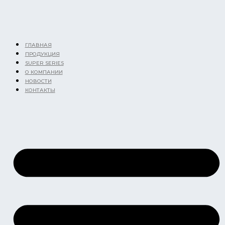
Перейти
к
содержимому
ГЛАВНАЯ
ПРОДУКЦИЯ
SUPER SERIES
О КОМПАНИИ
НОВОСТИ
КОНТАКТЫ