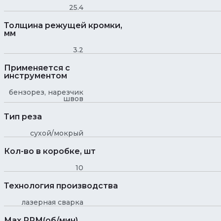
25.4
Толщина режущей кромки,
мм
3.2
Применяется с
инструментом
бензорез, нарезчик
швов
Тип реза
сухой/мокрый
Кол-во в коробке, шт
10
Технология производства
лазерная сварка
Max RPM(об/мин)