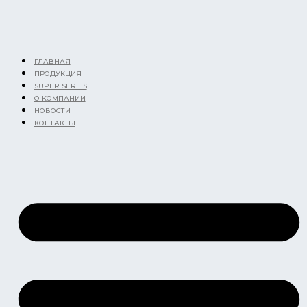
Перейти
к
содержимому
ГЛАВНАЯ
ПРОДУКЦИЯ
SUPER SERIES
О КОМПАНИИ
НОВОСТИ
КОНТАКТЫ