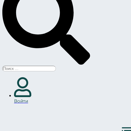
Search
...
Войти