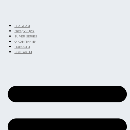
Перейти
к
содержимому
ГЛАВНАЯ
ПРОДУКЦИЯ
SUPER SERIES
О КОМПАНИИ
НОВОСТИ
КОНТАКТЫ