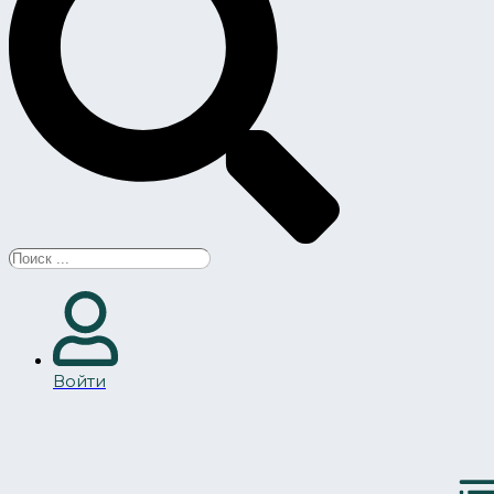
Search
...
Войти