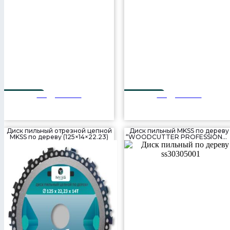
Подробнее
Подробнее
300 мм
300 мм
56T
80T
Диск пильный отрезной цепной
Диск пильный MKSS по дереву
MKSS по дереву (125×14×22.23)
“WOODCUTTER PROFESSIONAL
(305×48T×30 мм)