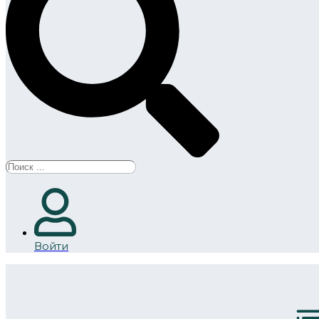
Search
...
Войти