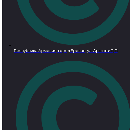
Республика Армения, город Ереван, ул. Аргишти 11, 11