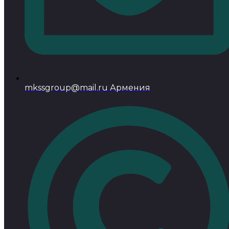
mkssgroup@mail.ru Армения