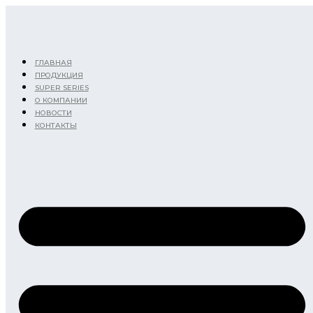
Перейти
к
содержимому
ГЛАВНАЯ
ПРОДУКЦИЯ
SUPER SERIES
О КОМПАНИИ
НОВОСТИ
КОНТАКТЫ