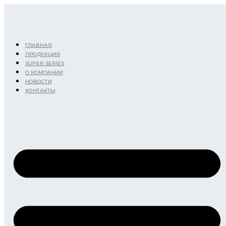
Перейти
к
содержимому
ГЛАВНАЯ
ПРОДУКЦИЯ
SUPER SERIES
О КОМПАНИИ
НОВОСТИ
КОНТАКТЫ