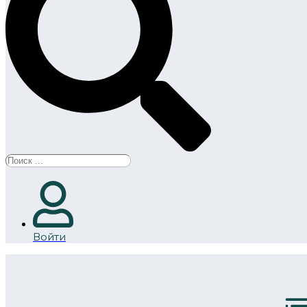
Search
...
Войти