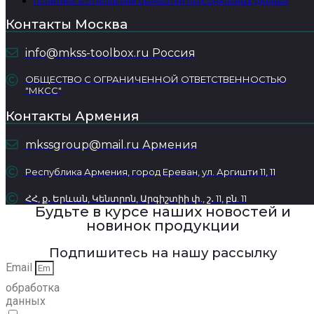
ПОЛИТИКА В ОТНОШЕНИИ ОБРАБОТКИ ПЕРСОНАЛЬНЫХ ДАННЫХ
Контакты Москва
info@mkss-toolbox.ru Россия
ОБЩЕСТВО С ОГРАНИЧЕННОЙ ОТВЕТСТВЕННОСТЬЮ
"МКСС"
Контакты Армения
mkssgroup@mail.ru Армения
Республика Армения, город Ереван, ул. Аргишти 11, 11
ՀՀ, ք․ Երևան, Կենտրոն, Արգիշտիի փ., շ․ 11, բն. 11
Будьте в курсе наших новостей и
новинок продукции
Подпишитесь на нашу рассылку
Email
обработка
данных