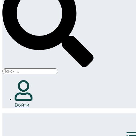
Search
...
Войти