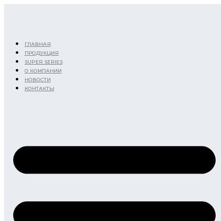
Перейти
к
содержимому
ГЛАВНАЯ
ПРОДУКЦИЯ
SUPER SERIES
О КОМПАНИИ
НОВОСТИ
КОНТАКТЫ