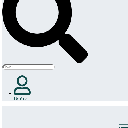
Search
...
Войти