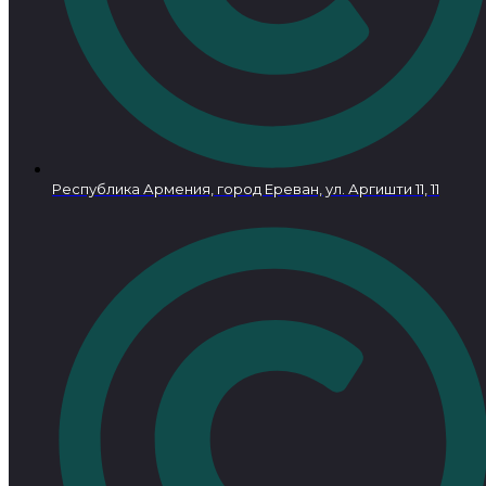
Республика Армения, город Ереван, ул. Аргишти 11, 11