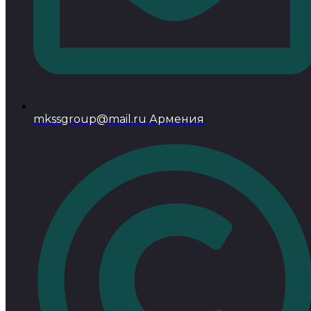
mkssgroup@mail.ru Армения