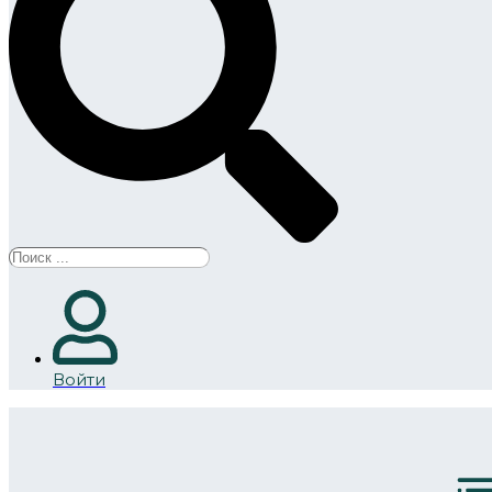
Search
...
Войти