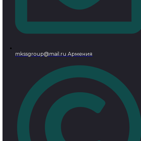
mkssgroup@mail.ru Армения