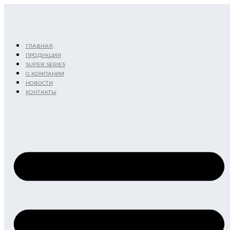
Перейти
к
содержимому
ГЛАВНАЯ
ПРОДУКЦИЯ
SUPER SERIES
О КОМПАНИИ
НОВОСТИ
КОНТАКТЫ