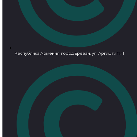
Республика Армения, город Ереван, ул. Аргишти 11, 11