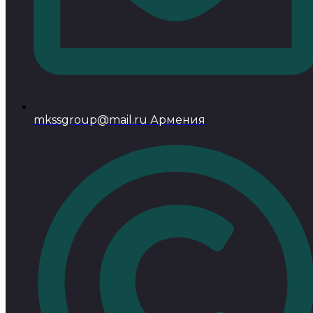
mkssgroup@mail.ru Армения