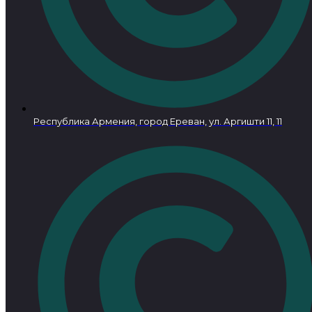
Республика Армения, город Ереван, ул. Аргишти 11, 11