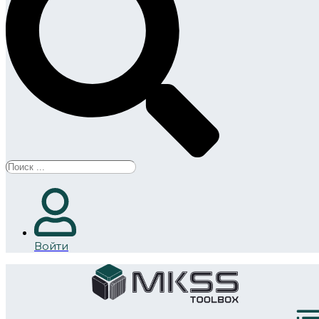
Search
...
Войти