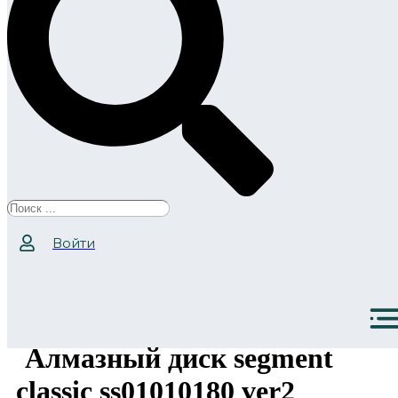
Search
...
Войти
Алмазный диск segment
classic ss01010180 ver2