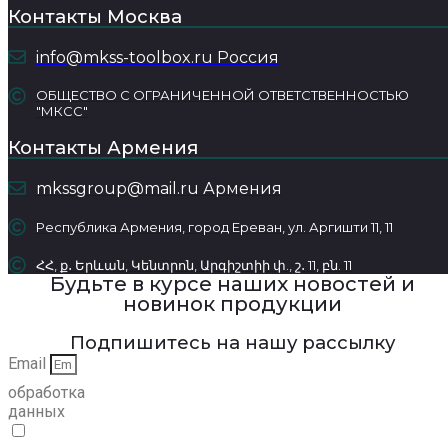
Контакты Москва
info@mkss-toolbox.ru Россия
ОБЩЕСТВО С ОГРАНИЧЕННОЙ ОТВЕТСТВЕННОСТЬЮ
"МКСС"
Контакты Армения
mkssgroup@mail.ru Армения
Республика Армения, город Ереван, ул. Аргишти 11, 11
ՀՀ, ք․ Երևան, Կենտրոն, Արգիշտիի փ., շ․ 11, բն. 11
Будьте в курсе наших новостей и
новинок продукции
Подпишитесь на нашу рассылку
Email
обработка
данных