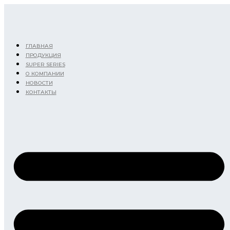
Перейти
к
содержимому
ГЛАВНАЯ
ПРОДУКЦИЯ
SUPER SERIES
О КОМПАНИИ
НОВОСТИ
КОНТАКТЫ