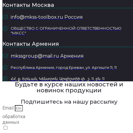
Контакты Москва
info@mkss-toolbox.ru Россия
ОБЩЕСТВО С ОГРАНИЧЕННОЙ ОТВЕТСТВЕННОСТЬЮ
"МКСС"
Контакты Армения
mkssgroup@mail.ru Армения
Республика Армения, город Ереван, ул. Аргишти 11, 11
ՀՀ, ք․ Երևան, Կենտրոն, Արգիշտիի փ., շ․ 11, բն. 11
Будьте в курсе наших новостей и
новинок продукции
Подпишитесь на нашу рассылку
Email
обработка
данных