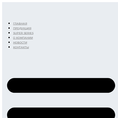
Перейти
к
содержимому
ГЛАВНАЯ
ПРОДУКЦИЯ
SUPER SERIES
О КОМПАНИИ
НОВОСТИ
КОНТАКТЫ