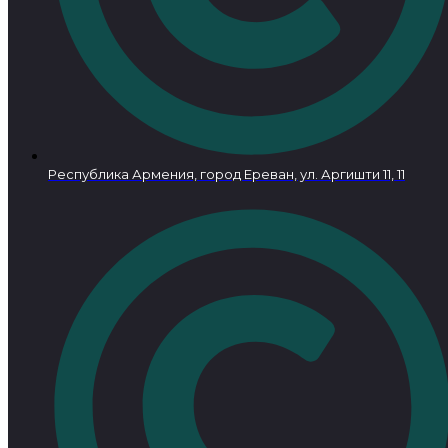
Республика Армения, город Ереван, ул. Аргишти 11, 11