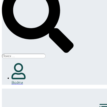
Search
...
Войти