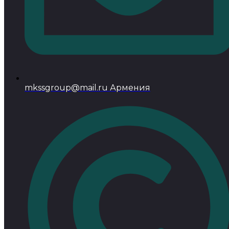
mkssgroup@mail.ru Армения