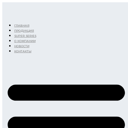
Перейти
к
содержимому
ГЛАВНАЯ
ПРОДУКЦИЯ
SUPER SERIES
О КОМПАНИИ
НОВОСТИ
КОНТАКТЫ