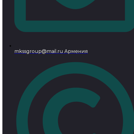
mkssgroup@mail.ru Армения