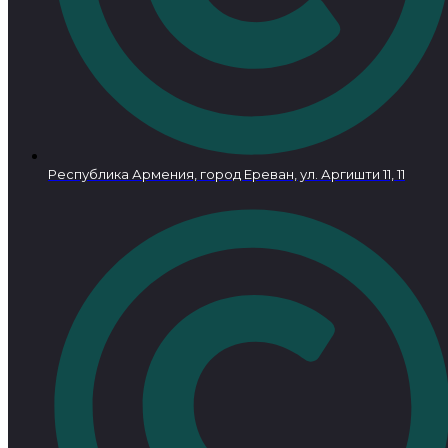
Республика Армения, город Ереван, ул. Аргишти 11, 11