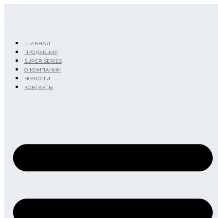
Перейти
к
содержимому
ГЛАВНАЯ
ПРОДУКЦИЯ
SUPER SERIES
О КОМПАНИИ
НОВОСТИ
КОНТАКТЫ