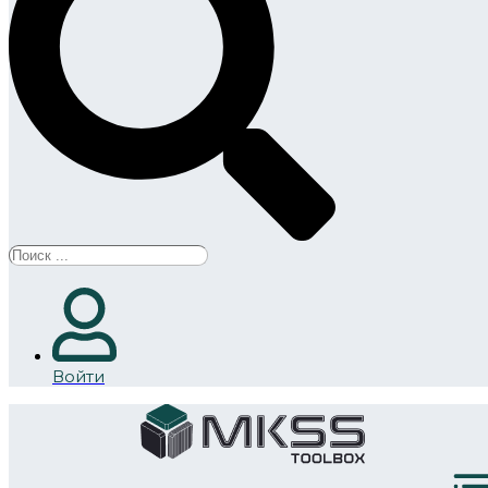
Search
...
Войти