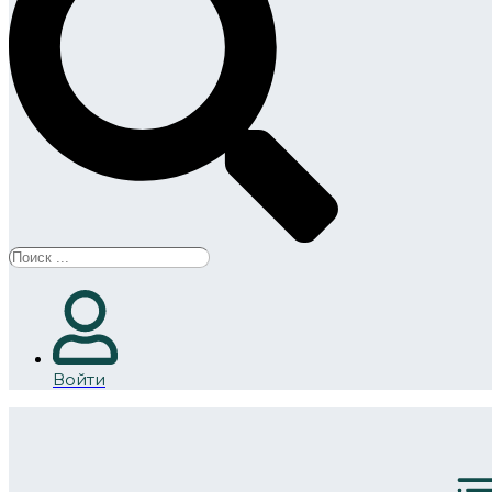
Search
...
Войти