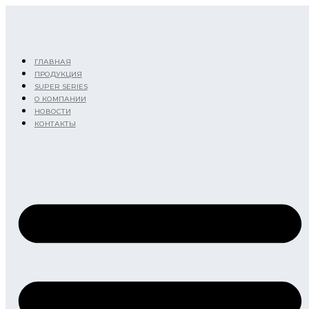
Перейти
к
содержимому
ГЛАВНАЯ
ПРОДУКЦИЯ
SUPER SERIES
О КОМПАНИИ
НОВОСТИ
КОНТАКТЫ