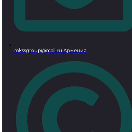
mkssgroup@mail.ru Армения