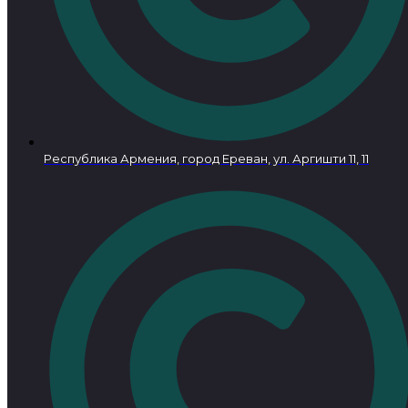
Республика Армения, город Ереван, ул. Аргишти 11, 11