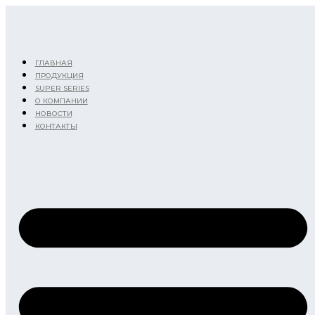
Перейти
к
содержимому
ГЛАВНАЯ
ПРОДУКЦИЯ
SUPER SERIES
О КОМПАНИИ
НОВОСТИ
КОНТАКТЫ