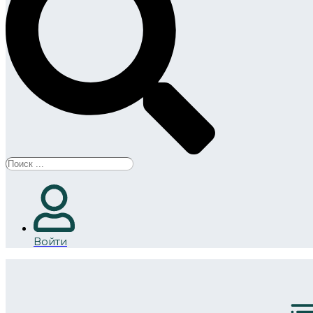
Search
...
Войти