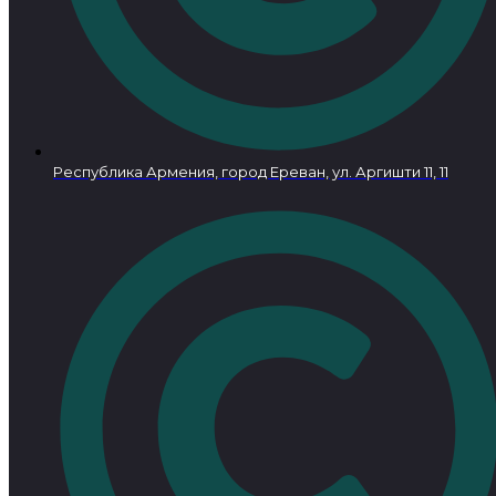
Республика Армения, город Ереван, ул. Аргишти 11, 11