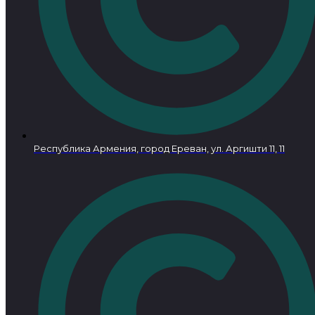
Республика Армения, город Ереван, ул. Аргишти 11, 11