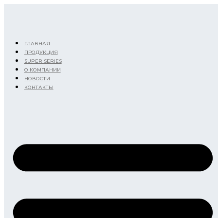
Перейти
к
содержимому
ГЛАВНАЯ
ПРОДУКЦИЯ
SUPER SERIES
О КОМПАНИИ
НОВОСТИ
КОНТАКТЫ