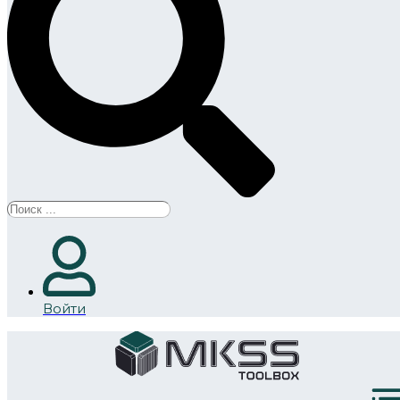
Search
...
Войти