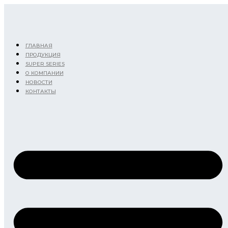
Перейти
к
содержимому
ГЛАВНАЯ
ПРОДУКЦИЯ
SUPER SERIES
О КОМПАНИИ
НОВОСТИ
КОНТАКТЫ