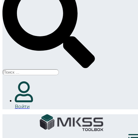
Search
...
Войти