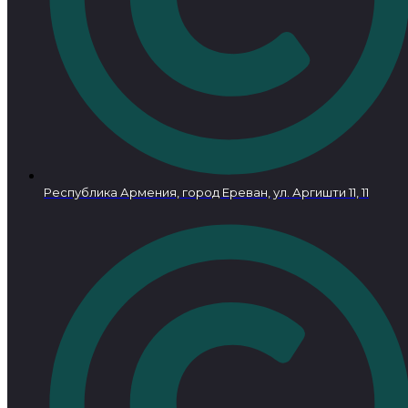
Республика Армения, город Ереван, ул. Аргишти 11, 11