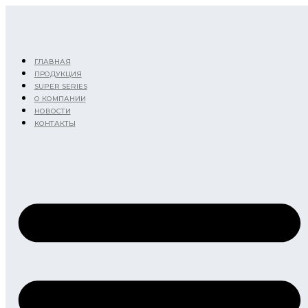
Перейти
к
содержимому
ГЛАВНАЯ
ПРОДУКЦИЯ
SUPER SERIES
О КОМПАНИИ
НОВОСТИ
КОНТАКТЫ