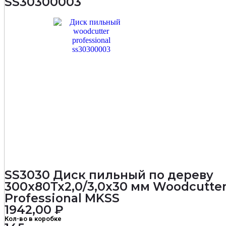
SS30300003
мм
Woodcutter
Professional
MKSS
SS3030 Диск пильный по дереву
300х80Тх2,0/3,0х30 мм Woodcutte
Professional MKSS
1942,00
₽
Кол-во в коробке