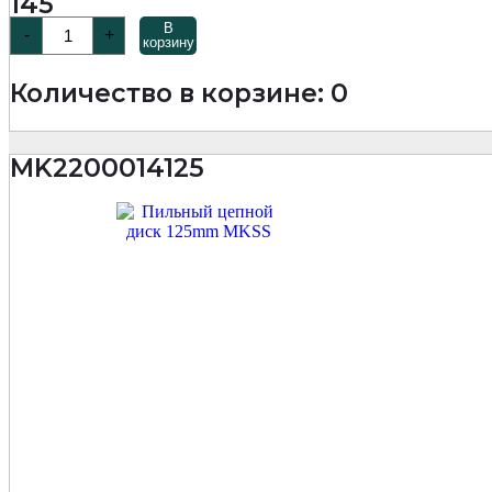
145
Количество
В
-
+
товара
корзину
SS3030
Диск
Количество в корзине: 0
пильный
по
дереву
300х80Тх2,0/3,0х30
MK2200014125
мм
Woodcutter
Professional
MKSS