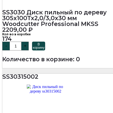
SS3030 Диск пильный по дереву
305х100Тх2,0/3,0х30 мм
Woodcutter Professional MKSS
2209,00
₽
Кол-во в коробке
174
Количество
В
-
+
товара
корзину
SS3030
Диск
Количество в корзине: 0
пильный
по
дереву
305х100Тх2,0/3,0х30
SS30315002
мм
Woodcutter
Professional
MKSS