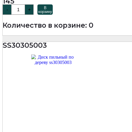
145
Количество
В
-
+
товара
корзину
SS3030
Диск
Количество в корзине: 0
пильный
по
дереву
305х60Тх2,0/3,0х30
SS30305003
мм
Woodcutter
Professional
MKSS