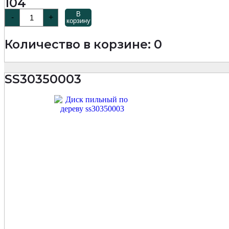
104
Количество
В
-
+
товара
корзину
SS3035
Диск
Количество в корзине: 0
пильный
по
дереву
350х36Тх2,2/3,2х32
SS30350003
мм
Woodcutter
Professional
MKSS