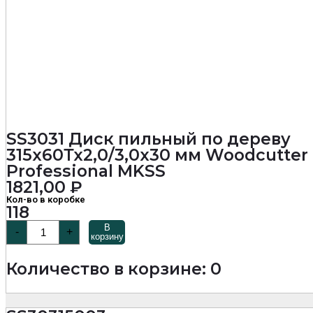
SS3031 Диск пильный по дереву
315х60Тх2,0/3,0х30 мм Woodcutter
Professional MKSS
1821,00
₽
Кол-во в коробке
118
Количество
В
-
+
товара
корзину
SS3031
Диск
Количество в корзине: 0
пильный
по
дереву
315х60Тх2,0/3,0х30