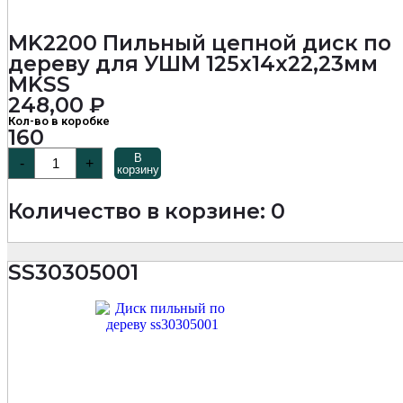
MK2200 Пильный цепной диск по
дереву для УШМ 125х14х22,23мм
MKSS
248,00
₽
Кол-во в коробке
160
Количество
В
-
+
товара
корзину
MK2200
Пильный
Количество в корзине: 0
цепной
диск
по
дереву
SS30305001
для
УШМ
125х14х22,23мм
MKSS