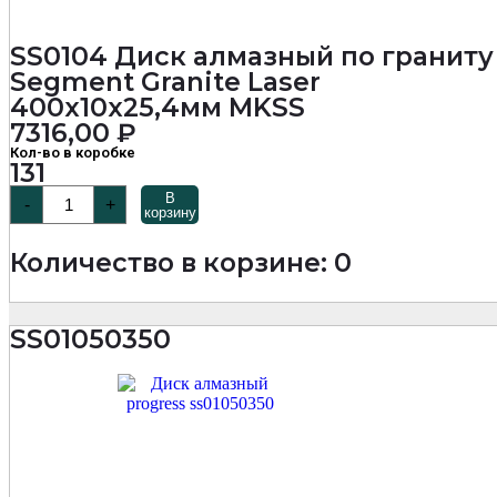
SS0104 Диск алмазный по граниту
Segment Granite Laser
400х10х25,4мм MKSS
7316,00
₽
Кол-во в коробке
131
Количество
В
-
+
товара
корзину
SS0104
Диск
Количество в корзине: 0
алмазный
по
граниту
Segment
SS01050350
Granite
Laser
400х10х25,4мм
MKSS