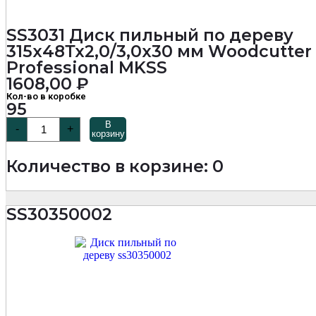
SS3031 Диск пильный по дереву
315х48Тх2,0/3,0х30 мм Woodcutter
Professional MKSS
1608,00
₽
Кол-во в коробке
95
Количество
В
-
+
товара
корзину
SS3031
Диск
Количество в корзине: 0
пильный
по
дереву
315х48Тх2,0/3,0х30
SS30350002
мм
Woodcutter
Professional
MKSS