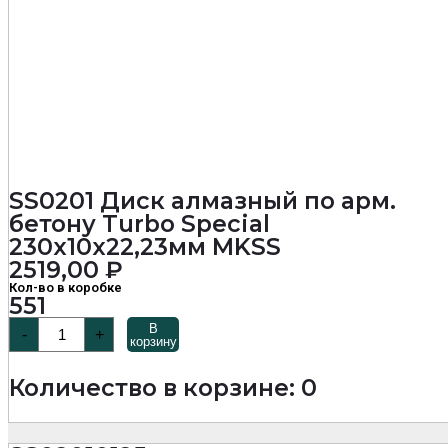
SS0201 Диск алмазный по арм.
бетону Turbo Special
230х10х22,23мм MKSS
2519,00
₽
Кол-во в коробке
551
Количество
В
-
+
товара
корзину
SS0201
Диск
Количество в корзине: 0
алмазный
по
арм.
бетону