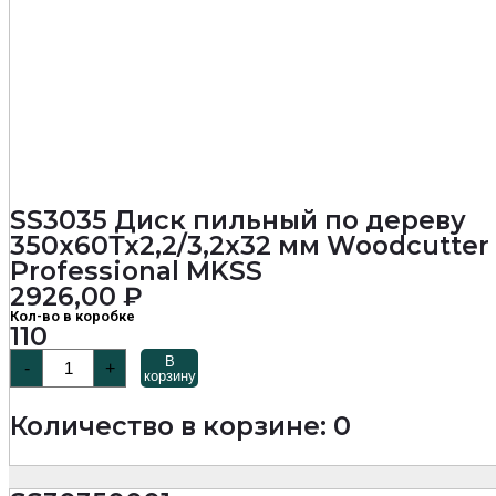
SS3035 Диск пильный по дереву
350х60Тх2,2/3,2х32 мм Woodcutter
Professional MKSS
2926,00
₽
Кол-во в коробке
110
Количество
В
-
+
товара
корзину
SS3035
Диск
Количество в корзине: 0
пильный
по
дереву
350х60Тх2,2/3,2х32