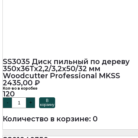
SS3035 Диск пильный по дереву
350х36Тх2,2/3,2х50/32 мм
Woodcutter Professional MKSS
2435,00
₽
Кол-во в коробке
120
Количество
В
-
+
товара
корзину
SS3035
Диск
Количество в корзине: 0
пильный
по
дереву
350х36Тх2,2/3,2х50/32