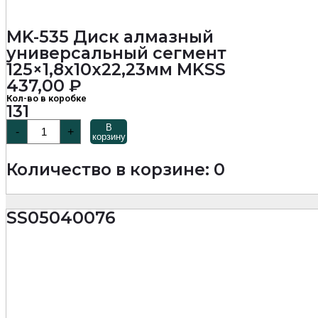
MK-535 Диск алмазный
универсальный сегмент
125×1,8x10x22,23мм MKSS
437,00
₽
Кол-во в коробке
131
Количество
В
-
+
товара
корзину
MK-
535
Количество в корзине: 0
Диск
алмазный
универсальный
сегмент
SS05040076
125x1,8x10x22,23мм
MKSS