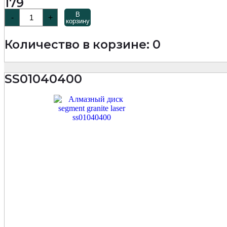
179
Количество
В
-
+
товара
корзину
SS0104
Диск
Количество в корзине: 0
алмазный
по
граниту
Segment
SS01040400
Granite
Laser
350х10х25,4мм
MKSS