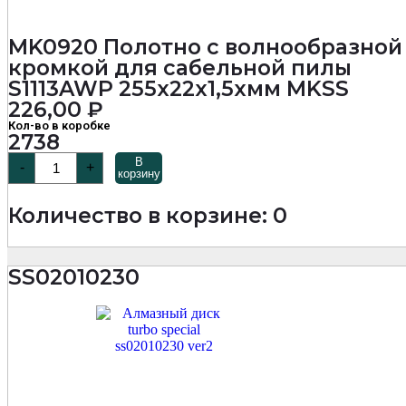
MK0920 Полотно с волнообразной
кромкой для сабельной пилы
S1113AWP 255х22х1,5хмм MKSS
226,00
₽
Кол-во в коробке
2738
Количество
В
-
+
товара
корзину
MK0920
Полотно
Количество в корзине: 0
с
волнообразной
кромкой
для
SS02010230
сабельной
пилы
S1113AWP
255х22х1,5хмм
MKSS