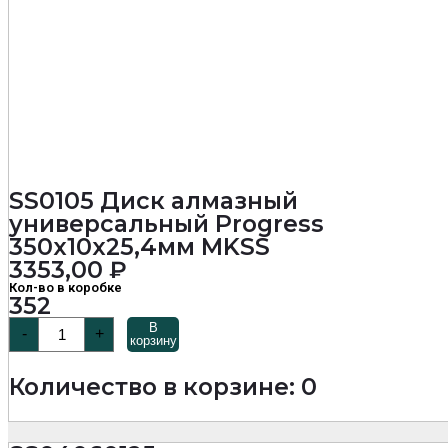
SS0105 Диск алмазный
универсальный Progress
350х10х25,4мм MKSS
3353,00
₽
Кол-во в коробке
352
Количество
В
-
+
товара
корзину
SS0105
Диск
Количество в корзине: 0
алмазный
универсальный
Progress
350х10х25,4мм