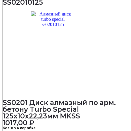
SS02010125
Turbo
Special
230х10х22,23мм
MKSS
SS0201 Диск алмазный по арм.
бетону Turbo Special
125х10х22,23мм MKSS
1017,00
₽
Кол-во в коробке