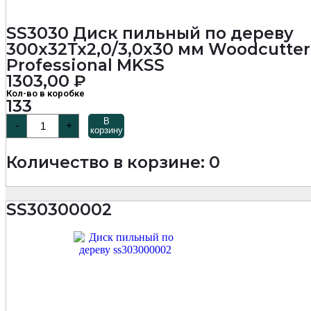
SS3030 Диск пильный по дереву
300х32Тх2,0/3,0х30 мм Woodcutter
Professional MKSS
1303,00
₽
Кол-во в коробке
133
Количество
В
-
+
товара
корзину
SS3030
Диск
Количество в корзине: 0
пильный
по
дереву
300х32Тх2,0/3,0х30
SS30300002
мм
Woodcutter
Professional
MKSS