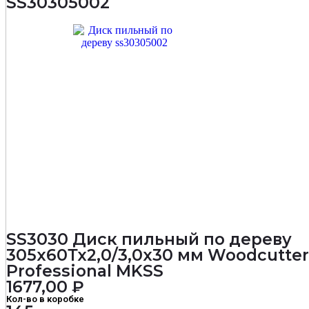
SS30305002
мм
Woodcutter
Professional
MKSS
SS3030 Диск пильный по дереву
305х60Тх2,0/3,0х30 мм Woodcutter
Professional MKSS
1677,00
₽
Кол-во в коробке