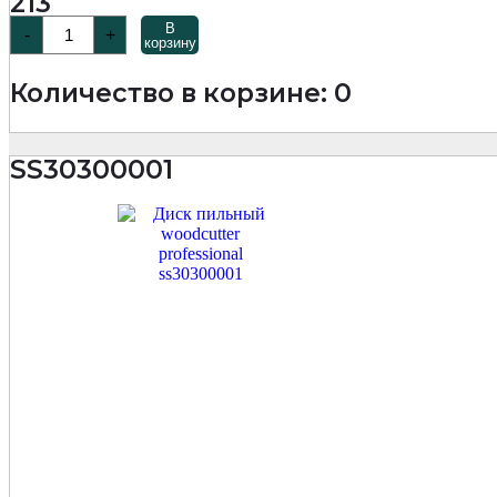
213
Количество
В
-
+
товара
корзину
SS3026
Диск
Количество в корзине: 0
пильный
по
дереву
260х80Тх1,8/2,6х30
SS30300001
мм
Woodcutter
Professional
MKSS