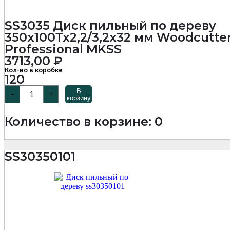
SS3035 Диск пильный по дереву
350х100Тх2,2/3,2х32 мм Woodcutte
Professional MKSS
3713,00
₽
Кол-во в коробке
120
Количество
В
-
+
товара
корзину
SS3035
Диск
Количество в корзине: 0
пильный
по
дереву
350х100Тх2,2/3,2х32
SS30350101
мм
Woodcutter
Professional
MKSS