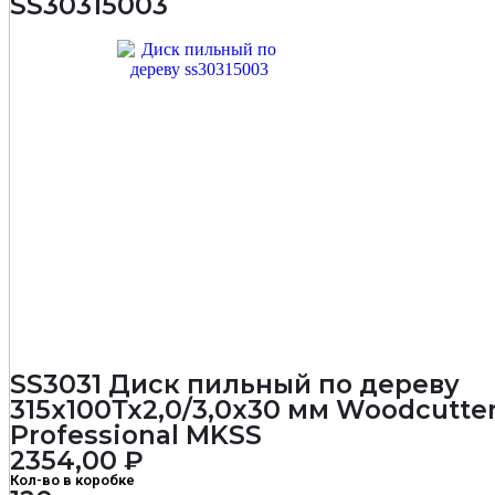
SS30315003
мм
Woodcutter
Professional
MKSS
SS3031 Диск пильный по дереву
315х100Тх2,0/3,0х30 мм Woodcutte
Professional MKSS
2354,00
₽
Кол-во в коробке