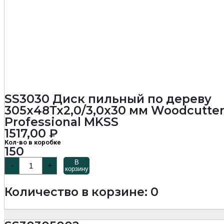
SS3030 Диск пильный по дереву
305х48Тх2,0/3,0х30 мм Woodcutte
Professional MKSS
1517,00
₽
Кол-во в коробке
150
Количество
В
-
+
товара
корзину
SS3030
Диск
Количество в корзине: 0
пильный
по
дереву
305х48Тх2,0/3,0х30