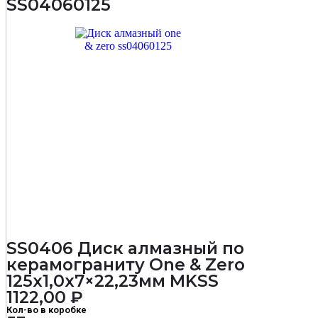
SS04060125
MKSS
SS0406 Диск алмазный по
керамограниту One & Zero
125х1,0х7×22,23мм MKSS
1122,00
₽
Кол-во в коробке