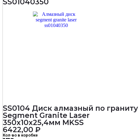
SS01040350
мм
Woodcutter
Professional
MKSS
SS0104 Диск алмазный по граниту
Segment Granite Laser
350х10х25,4мм MKSS
6422,00
₽
Кол-во в коробке