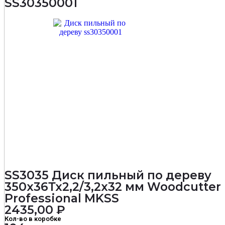
SS30350001
мм
Woodcutter
Professional
MKSS
SS3035 Диск пильный по дереву
350х36Тх2,2/3,2х32 мм Woodcutter
Professional MKSS
2435,00
₽
Кол-во в коробке