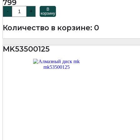
799
Количество
В
-
+
товара
корзину
SS0201
Диск
Количество в корзине: 0
алмазный
по
арм.
бетону
MK53500125
Turbo
Special
125х10х22,23мм
MKSS