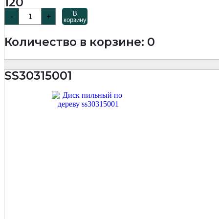
120
Количество
В
-
+
товара
корзину
SS3031
Диск
Количество в корзине: 0
пильный
по
дереву
315х100Тх2,0/3,0х30
SS30315001
мм
Woodcutter
Professional
MKSS