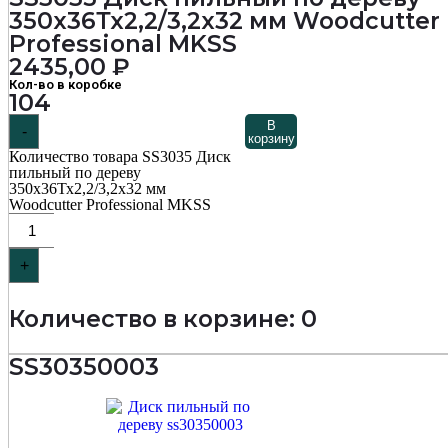
350х36Тх2,2/3,2х32 мм Woodcutter
Professional MKSS
2435,00
₽
Кол-во в коробке
104
В
-
корзину
Количество товара SS3035 Диск
пильный по дереву
350х36Тх2,2/3,2х32 мм
Woodcutter Professional MKSS
+
Количество в корзине: 0
SS30350003