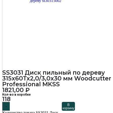
SS3031 Диск пильный по дереву
315х60Тх2,0/3,0х30 мм Woodcutter
Professional MKSS
1821,00
₽
Кол-во в коробке
118
В
-
корзину
Количество товара SS3031 Диск