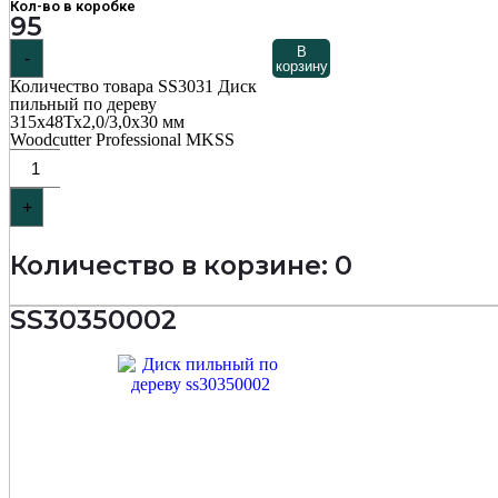
Кол-во в коробке
95
В
-
корзину
Количество товара SS3031 Диск
пильный по дереву
315х48Тх2,0/3,0х30 мм
Woodcutter Professional MKSS
+
Количество в корзине: 0
SS30350002