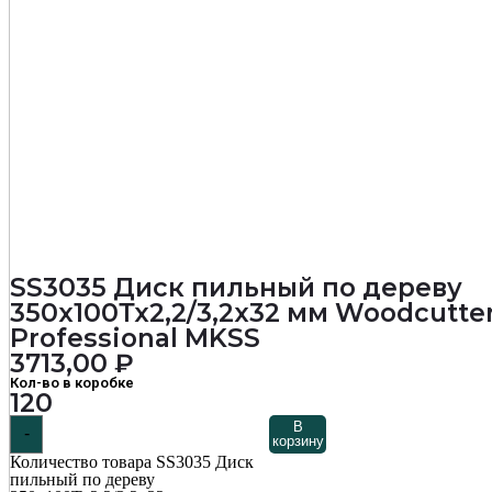
SS3035 Диск пильный по дереву
350х100Тх2,2/3,2х32 мм Woodcutte
Professional MKSS
3713,00
₽
Кол-во в коробке
120
В
-
корзину
Количество товара SS3035 Диск
пильный по дереву