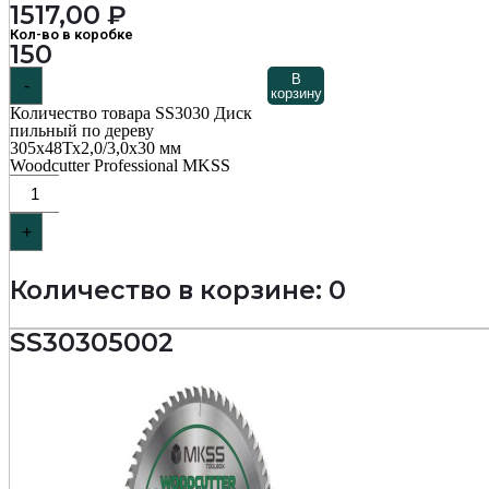
1517,00
₽
Кол-во в коробке
150
В
-
корзину
Количество товара SS3030 Диск
пильный по дереву
305х48Тх2,0/3,0х30 мм
Woodcutter Professional MKSS
+
Количество в корзине: 0
SS30305002