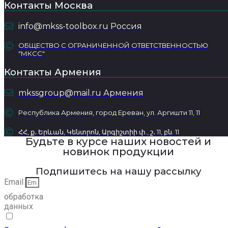
Контакты Москва
info@mkss-toolbox.ru Россия
ОБЩЕСТВО С ОГРАНИЧЕННОЙ ОТВЕТСТВЕННОСТЬЮ
"МКСС"
Контакты Армения
mkssgroup@mail.ru Армения
Республика Армения, город Ереван, ул. Аргишти 11, 11
ՀՀ, ք․ Երևան, Կենտրոն, Արգիշտիի փ., շ․ 11, բն. 11
Будьте в курсе наших новостей и
новинок продукции
Подпишитесь на нашу рассылку
Email
обработка
данных